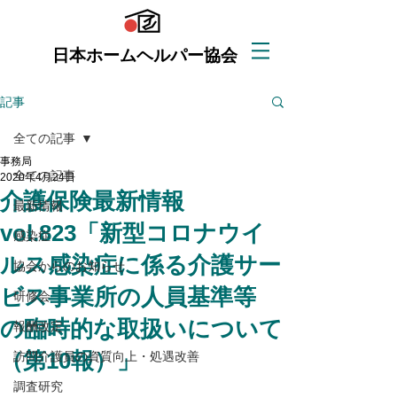
日本ホームヘルパー協会
記事
全ての記事
事務局
全ての記事
2020年4月24日
介護保険最新情報
最新情報
vol.823「新型コロナウイ
感染症
ルス感染症に係る介護サー
協会からのお知らせ
ビス事業所の人員基準等
研修会
の臨時的な取扱いについて
報酬改定
（第10報）」
訪問介護員の資質向上・処遇改善
調査研究