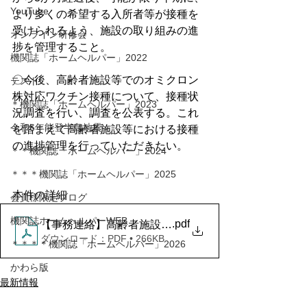
YouTube
より多くの希望する入所者等が接種を
受けられるよう、施設の取り組みの進
オンライン研修会
捗を管理すること。
機関誌「ホームヘルパー」2022
〇今後、高齢者施設等でのオミクロン
テスト
株対応ワクチン接種について、接種状
＊機関誌「ホームヘルパー」2023
況調査を行い、調査を公表する。これ
令和6年能登半島地震
を踏まえて高齢者施設等における接種
の進捗管理を行っていただきたい。
＊＊機関誌「ホームヘルパー」2024
＊＊＊機関誌「ホームヘルパー」2025
本件の詳細
会員様限定ブログ
機関誌ホームヘルパーWEB
.pdf
【事務連絡】高齢者施設等におけるオミクロン株に対
ダウンロード：PDF • 266KB
＊＊＊＊機関誌「ホームヘルパー」2026
かわら版
最新情報