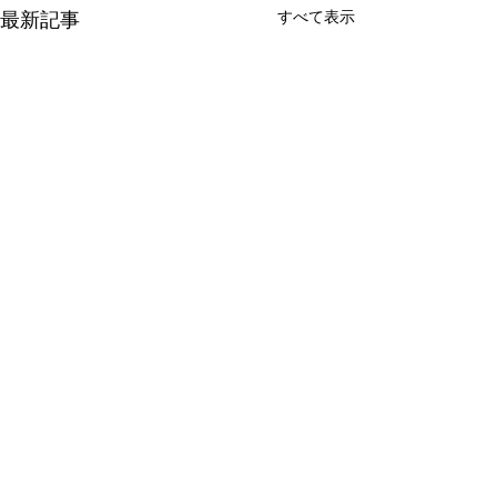
すべて表示
最新記事
介護保険最新情報
介護保険最新情
Vol.1530（消費者庁消費
Vol.1531（令
安全調査委員会「車椅子
護デジタル中核
消費者庁消費者安全調査委員
介護テクノロジー
コメント
使用者を自動車で送迎中
に向けた調査研
会において、「車椅子使用者
場の生産性向上を
の事故に係る事故等原因
式「デジタル中
を自動車で送迎中の事故に係
中核人材を育成す
調査について（経過報
成研修」の周知