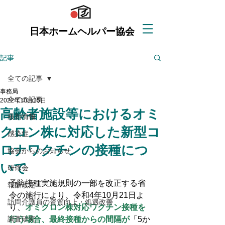
日本ホームヘルパー協会
記事
全ての記事
事務局
全ての記事
2022年10月25日
高齢者施設等におけるオミ
最新情報
クロン株に対応した新型コ
感染症
ロナワクチンの接種につ
協会からのお知らせ
いて
研修会
予防接種実施規則の一部を改正する省
報酬改定
令の施行により、令和4年10月21日よ
訪問介護員の資質向上・処遇改善
り、
オミクロン株対応ワクチン接種を
調査研究
行う場合、最終接種からの間隔が
「5か