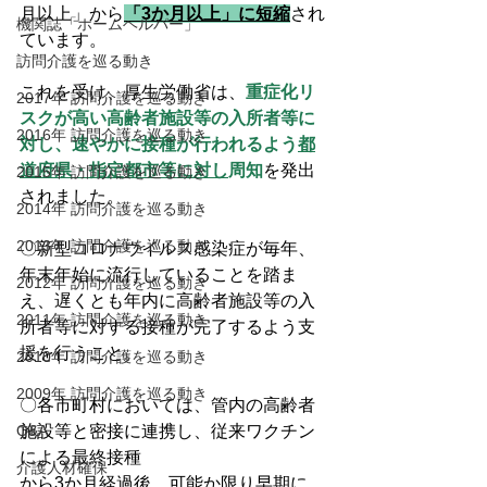
月以上」から
「3か月以上」に短縮
され
機関誌「ホームヘルパー」
ています。
訪問介護を巡る動き
これを受け、厚生労働省は、
重症化リ
2017年 訪問介護を巡る動き
スクが高い高齢者施設等の入所者等に
2016年 訪問介護を巡る動き
対し、速やかに接種が行われるよう
都
道府県・指定都市等に対し
周知
を発出
2015年 訪問介護を巡る動き
されました。
2014年 訪問介護を巡る動き
2013年 訪問介護を巡る動き
〇新型コロナウイルス感染症が毎年、
年末年始に流行していることを踏ま
2012年 訪問介護を巡る動き
え、遅くとも年内に高齢者施設等の入
2011年 訪問介護を巡る動き
所者等に対する接種が完了するよう支
援を行うこと。
2010年 訪問介護を巡る動き
2009年 訪問介護を巡る動き
〇各市町村においては、管内の高齢者
Q&A
施設等と密接に連携し、従来ワクチン
による最終接種
介護人材確保
から3か月経過後、可能か限り早期に、