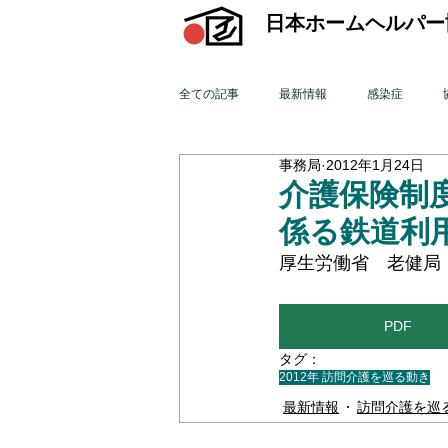
日本ホームヘルパー
全ての記事
最新情報
感染症
事務局
2012年1月24日
機関誌「ホームヘルパー」
訪問介
介護保険制
係る鉄道利
2015年 訪問介護を巡る動き
201
厚生労働省　老健局
PDF
2011年 訪問介護を巡る動き
201
タグ：
2012年 訪問介護を巡る動き
最新情報
訪問介護を巡
オンライン研修会
機関誌「ホームヘ