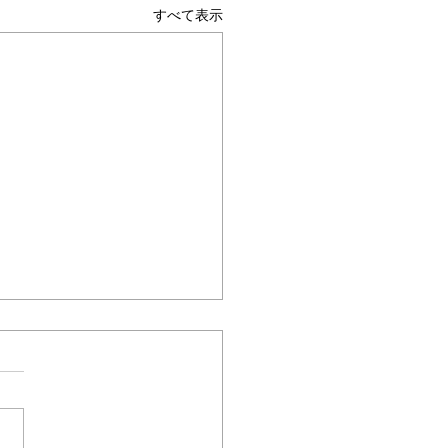
すべて表示
ムヘルパーWEB
保険最新情報
.1531（令和8年度 介護デ
ル中核人材養成に向けた
テクノロジーを活用し現場の
研究事業一式「デジタル
性向上を推進できる中核人材
人材養成研修」の周知及
さ
成することを目的とした研修