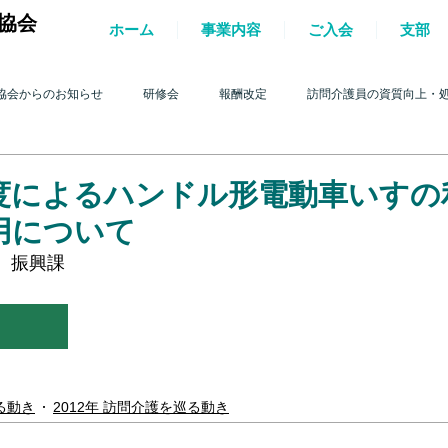
協会
ホーム
事業内容
ご入会
支部
協会からのお知らせ
研修会
報酬改定
訪問介護員の資質向上・
護を巡る動き
2017年 訪問介護を巡る動き
2016年 訪問介護を巡る動き
度によるハンドル形電動車いすの
用について
4年 訪問介護を巡る動き
2013年 訪問介護を巡る動き
2012年 訪問介護
　振興課
0年 訪問介護を巡る動き
2009年 訪問介護を巡る動き
Q&A
介護人
る動き
2012年 訪問介護を巡る動き
ルパー」2022
テスト
＊機関誌「ホームヘルパー」2023
令和