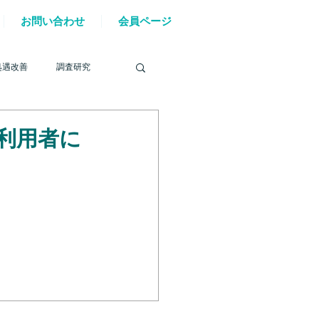
お問い合わせ
会員ページ
処遇改善
調査研究
利用者に
を巡る動き
材確保
YouTube
6年能登半島地震