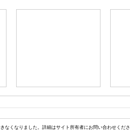
＊＊＊機関誌「ホームヘルパー」2025
会員様限定ブログ
機関誌ホー
介護保険最新情報
介護
Vol.1530（消費者庁消費安全
Vol
調査委員会「車椅子使用者を
ジタ
消費者庁消費者安全調査委員会に
介護
自動車で送迎中の事故に係る
調査
おいて、「車椅子使用者を自動車
生産
事故等原因調査について（経
中核
できなくなりました。詳細はサイト所有者にお問い合わせくだ
で送迎中の事故に係る事故等原因
を育