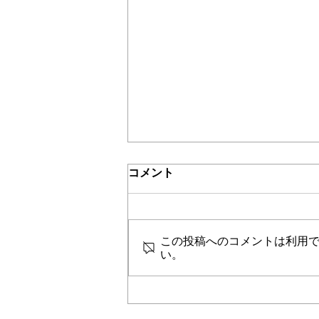
＊＊機関誌「ホームヘルパー」2024
介護保険最新情報
コメント
Vol.1532（「介護保険制度に
おける利用者負担等の事務処
令和３年８月からの制度見直しへ
理の取扱いについて」の一部
の対応に向けて、当該見直し事項
改正について）
この投稿へのコメントは利用
に関する留意事項及びこれまでの
い。
利用者負担等に係る事務処理の取
り扱いについて、資料がまとめら
れました。 詳細は、本件に関す
る厚生労働省（介護保険最新情報