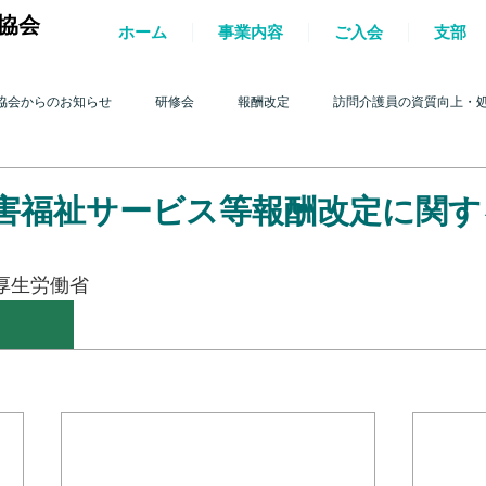
協会
ホーム
事業内容
ご入会
支部
協会からのお知らせ
研修会
報酬改定
訪問介護員の資質向上・
護を巡る動き
2017年 訪問介護を巡る動き
2016年 訪問介護を巡る動き
障害福祉サービス等報酬改定に関
4年 訪問介護を巡る動き
2013年 訪問介護を巡る動き
2012年 訪問介護
 厚生労働省
0年 訪問介護を巡る動き
2009年 訪問介護を巡る動き
Q&A
介護人
ルパー」2022
テスト
＊機関誌「ホームヘルパー」2023
令和