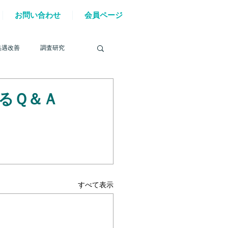
お問い合わせ
会員ページ
処遇改善
調査研究
するＱ＆Ａ
を巡る動き
材確保
YouTube
すべて表示
6年能登半島地震