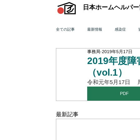
日本ホームヘルパー
全ての記事
最新情報
感染症
事務局
2019年5月17日
機関誌「ホームヘルパー」
訪問介
2019年度
（vol.1）
2015年 訪問介護を巡る動き
201
令和元年5月17日　
PDF
2011年 訪問介護を巡る動き
201
最新記事
オンライン研修会
機関誌「ホームヘ