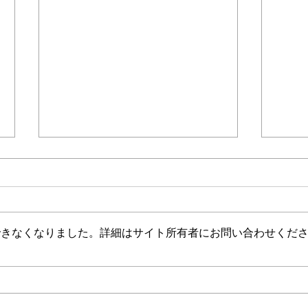
＊＊＊機関誌「ホームヘルパー」2025
会員様限定ブログ
機関誌ホー
介護保険最新情報
介護
Vol.1530（消費者庁消費安全
Vol
調査委員会「車椅子使用者を
ジタ
消費者庁消費者安全調査委員会に
介護
自動車で送迎中の事故に係る
調査
おいて、「車椅子使用者を自動車
生産
事故等原因調査について（経
中核
できなくなりました。詳細はサイト所有者にお問い合わせくだ
で送迎中の事故に係る事故等原因
を育
過報告）」等の共有につい
び受
調査について（経過報告）」が公
「令
て）
て）
表されました。 今後の介護現場
成研
における事故予防・未然防止に向
れま
けた取組のご参考になるもので
は、