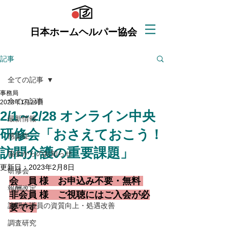
日本ホームヘルパー協会
記事
全ての記事
事務局
全ての記事
2023年1月24日
2/1～2/28 オンライン中央
最新情報
研修会「おさえておこう！
感染症
訪問介護の重要課題」
協会からのお知らせ
更新日：
2023年2月8日
研修会
会　員 様　お申込み不要・無料 
報酬改定
非会員 様　ご視聴にはご入会が必
訪問介護員の資質向上・処遇改善
要です
調査研究