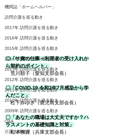
機関誌「ホームヘルパー」
訪問介護を巡る動き
2017年 訪問介護を巡る動き
2016年 訪問介護を巡る動き
2015年 訪問介護を巡る動き
〇「サ責の仕事～利用者の受け入れか
2014年 訪問介護を巡る動き
ら契約のポイント」
2013年 訪問介護を巡る動き
　荒川順子（愛知支部会長）
2012年 訪問介護を巡る動き
〇「COVID-19 令和2年7月感染から学
2011年 訪問介護を巡る動き
んだこと」
2010年 訪問介護を巡る動き
　松下みゆき（鹿児島支部会長）
2009年 訪問介護を巡る動き
〇「あなたの職場は大丈夫ですか？ハ
Q&A
ラスメントの基礎知識と対策」
介護人材確保
　松本教資（兵庫支部会長）