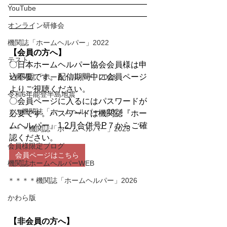
―――――――――――――――――
YouTube
―――――――――――――――――
オンライン研修会
―――
機関誌「ホームヘルパー」2022
【会員の方へ】
テスト
〇日本ホームヘルパー協会会員様は申
込不要です。配信期間中に会員ページ
＊機関誌「ホームヘルパー」2023
よりご視聴ください。
令和6年能登半島地震
〇会員ページに入るにはパスワードが
＊＊機関誌「ホームヘルパー」2024
必要です。パスワードは機関誌『ホー
ムヘルパー』1,2月合併号P７からご確
＊＊＊機関誌「ホームヘルパー」2025
認ください。
会員様限定ブログ
会員ページはこちら
機関誌ホームヘルパーWEB
＊＊＊＊機関誌「ホームヘルパー」2026
かわら版
【非会員の方へ】