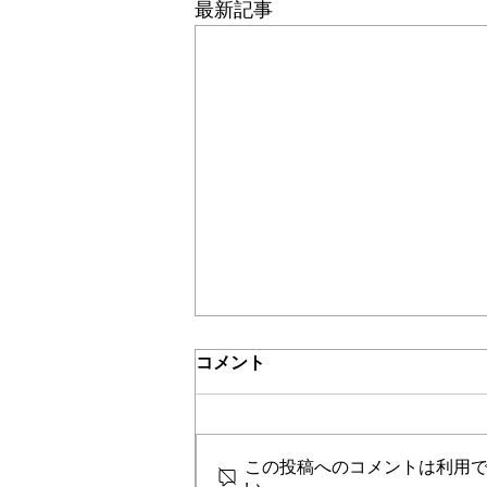
最新記事
介護保険最新情報
コメント
Vol.1532（「介護保険制度に
おける利用者負担等の事務処
令和３年８月からの制度見直しへ
理の取扱いについて」の一部
の対応に向けて、当該見直し事項
改正について）
この投稿へのコメントは利用
に関する留意事項及びこれまでの