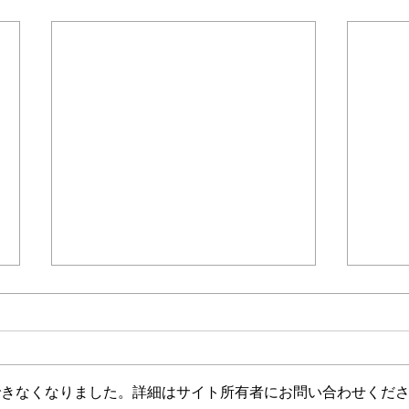
介護保険最新情報
介護
Vol.1530（消費者庁消費安全
Vol
調査委員会「車椅子使用者を
ジタ
消費者庁消費者安全調査委員会に
介護
自動車で送迎中の事故に係る
調査
おいて、「車椅子使用者を自動車
生産
事故等原因調査について（経
中核
できなくなりました。詳細はサイト所有者にお問い合わせくだ
で送迎中の事故に係る事故等原因
を育
過報告）」等の共有につい
び受