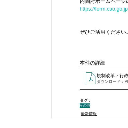
内閣府ホームページ
https://form.cao.go.
＊＊機関誌「ホームヘルパー」2024
ぜひご活用ください
本件の詳細
規制改革・行
ダウンロード：PDF 
タグ：
その他
最新情報