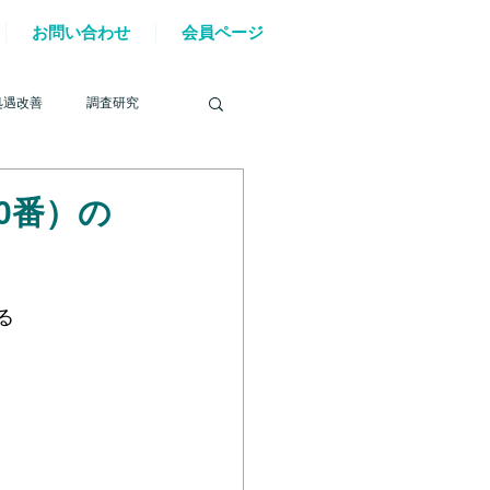
お問い合わせ
会員ページ
処遇改善
調査研究
0番）の
を巡る動き
る
材確保
YouTube
6年能登半島地震