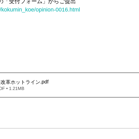
の「受付フォーム」からご提出
jp/kokumin_koe/opinion-0016.html
＊＊＊機関誌「ホームヘルパー」2025
会員様限定ブログ
機関誌ホー
。
.pdf
政改革ホットライン
• 1.21MB