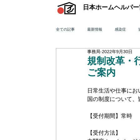
日本ホームヘルパー
全ての記事
最新情報
感染症
事務局
2022年9月30日
機関誌「ホームヘルパー」
訪問介
規制改革・
ご案内
2015年 訪問介護を巡る動き
201
日常生活や仕事にお
国の制度について、
2011年 訪問介護を巡る動き
201
【受付期間】常時
オンライン研修会
機関誌「ホームヘ
【受付方法】