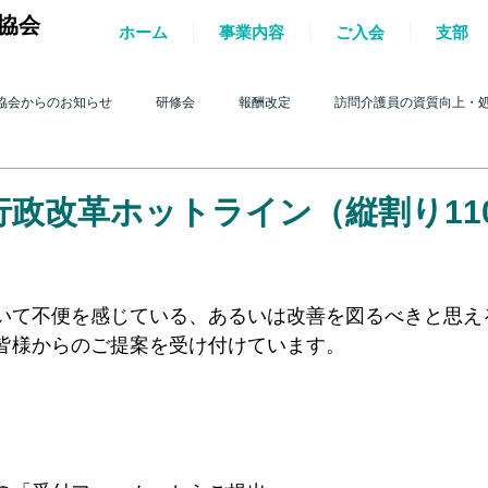
協会
ホーム
事業内容
ご入会
支部
協会からのお知らせ
研修会
報酬改定
訪問介護員の資質向上・
護を巡る動き
2017年 訪問介護を巡る動き
2016年 訪問介護を巡る動き
行政改革ホットライン（縦割り11
4年 訪問介護を巡る動き
2013年 訪問介護を巡る動き
2012年 訪問介護
いて不便を感じている、あるいは改善を図るべきと思え
皆様からのご提案を受け付けています。
0年 訪問介護を巡る動き
2009年 訪問介護を巡る動き
Q&A
介護人
ルパー」2022
テスト
＊機関誌「ホームヘルパー」2023
令和