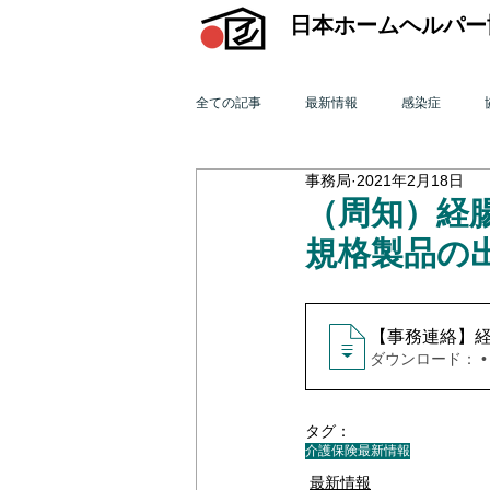
日本ホームヘルパー
全ての記事
最新情報
感染症
事務局
2021年2月18日
機関誌「ホームヘルパー」
訪問介
（周知）経
規格製品の
2015年 訪問介護を巡る動き
201
【事務連絡】
ダウ
2011年 訪問介護を巡る動き
201
タグ：
介護保険最新情報
オンライン研修会
機関誌「ホームヘ
最新情報