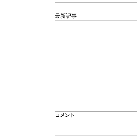
＊＊機関誌「ホームヘルパー」2024
最新記事
介護保険最新情報
コメント
Vol.1532（「介護保険制度に
おける利用者負担等の事務処
令和３年８月からの制度見直しへ
理の取扱いについて」の一部