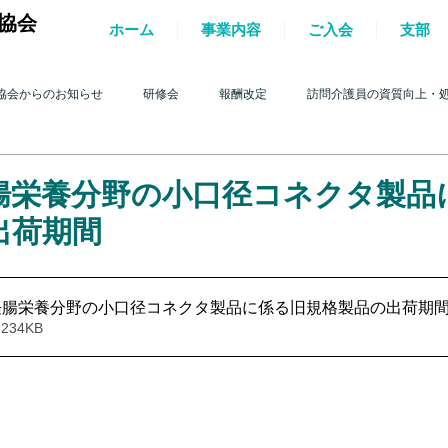
協会
ホーム
事業内容
ご入会
支部
協会からのお知らせ
研修会
報酬改定
訪問介護員の資質向上・
護を巡る動き
2017年 訪問介護を巡る動き
2016年 訪問介護を巡る動き
腸栄養分野の小口径コネクタ製品
出荷期間
4年 訪問介護を巡る動き
2013年 訪問介護を巡る動き
2012年 訪問介護
経腸栄養分野の小口径コネクタ製品に係る旧規格製品の出荷期
ンロード： • 234KB
0年 訪問介護を巡る動き
2009年 訪問介護を巡る動き
Q&A
介護人
ルパー」2022
テスト
＊機関誌「ホームヘルパー」2023
令和