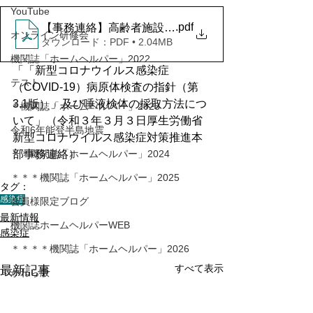
YouTube
.pdf
【事務連絡】高齢者施設等における唾液検体の採取方
オンライン研修会
ダウンロード：PDF • 2.04MB
機関誌「ホームヘルパー」2022
「「新型コロナウイルス感染症
テスト
（COVID-19）病原体検査の指針（第
3.1版）」及び唾液検体の採取方法につ
＊機関誌「ホームヘルパー」2023
いて」（令和３年３月３日厚生労働省
令和6年能登半島地震
新型コロナウイルス感染症対策推進本
＊＊機関誌「ホームヘルパー」2024
部事務連絡）
＊＊＊機関誌「ホームヘルパー」2025
タグ：
感染症
会員様限定ブログ
最新情報
機関誌ホームヘルパーWEB
感染症
＊＊＊＊機関誌「ホームヘルパー」2026
すべて表示
最新記事
かわら版