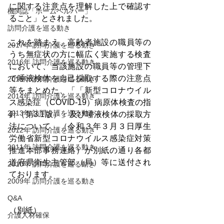
に関する注意点を理解した上で確認す
機関誌「ホームヘルパー」
ること」とされました。
訪問介護を巡る動き
これを踏まえ、高齢者施設の職員等の
2017年 訪問介護を巡る動き
うち無症状の方に幅広く実施する検査
2016年 訪問介護を巡る動き
において、当該施設の職員等の管理下
で唾液検体を自己採取する際の注意点
2015年 訪問介護を巡る動き
等をまとめた、「「新型コロナウイル
2014年 訪問介護を巡る動き
ス感染症（COVID-19）病原体検査の指
2013年 訪問介護を巡る動き
針（第3.1版）」及び唾液検体の採取方
法について」（令和３年３月３日厚生
2012年 訪問介護を巡る動き
労働省新型コロナウイルス感染症対策
2011年 訪問介護を巡る動き
推進本部事務連絡）が別紙の通り各都
道府県衛生主管部（局）等に送付され
2010年 訪問介護を巡る動き
ております。
2009年 訪問介護を巡る動き
Q&A
（別紙）
介護人材確保