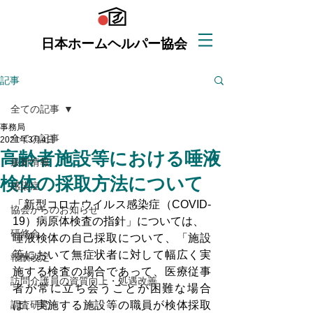
日本ホームヘルパー協会
記事
全ての記事
事務局
全ての記事
2021年3月4日
高齢者施設等における唾液
最新情報
検体の採取方法について
感染症
「新型コロナウイルス感染症（COVID-
協会からのお知らせ
19）病原体検査の指針」については、
研修会
唾液検体の自己採取について、「施設
等において無症状者に対して幅広く実
報酬改定
施する検査の場合であって、医療従事
訪問介護員の資質向上・処遇改善
者が常に立ち会うことが困難な場合
調査研究
は、実施する施設等の職員が検体採取