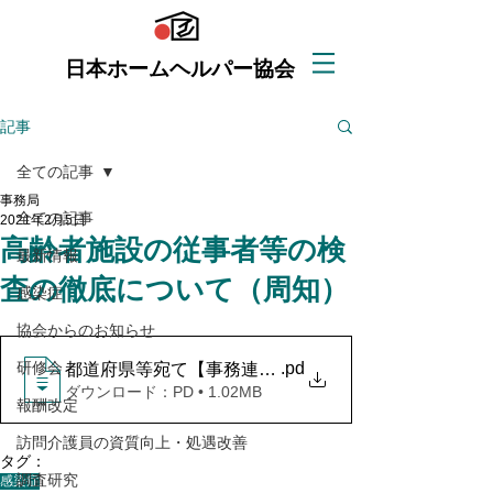
日本ホームヘルパー協会
記事
全ての記事
事務局
全ての記事
2021年2月5日
高齢者施設の従事者等の検
最新情報
査の徹底について（周知）
感染症
協会からのお知らせ
.pd
研修会
都道府県等宛て【事務連絡】高齢者施設の従事者等の
ダウンロード：PD • 1.02MB
報酬改定
訪問介護員の資質向上・処遇改善
タグ：
調査研究
感染症