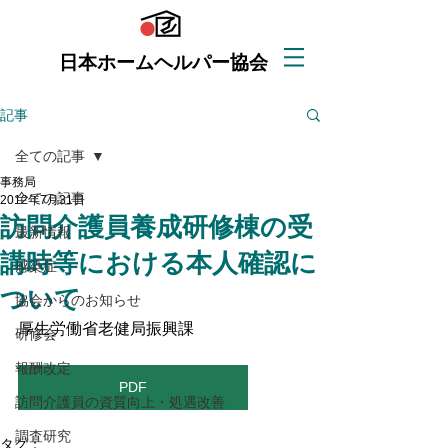
日本ホームヘルパー協会
記事
全ての記事
事務局
全ての記事
2012年7月31日
訪問介護員養成研修棟の受
最新情報
講時等における本人確認に
感染症
ついて
協会からのお知らせ
厚生労働省老健局振興課
研修会
報酬改定
PDF
訪問介護員の資質向上・処遇改善
調査研究
タグ：