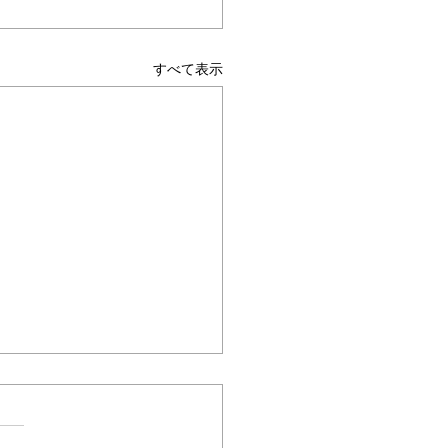
ムヘルパーWEB
すべて表示
保険最新情報
.1531（令和8年度 介護デ
ル中核人材養成に向けた