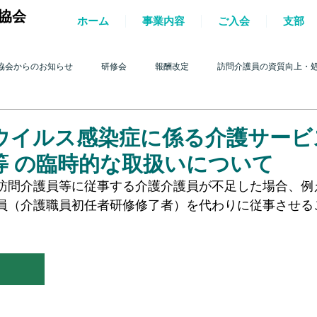
協会
ホーム
事業内容
ご入会
支部
協会からのお知らせ
研修会
報酬改定
訪問介護員の資質向上・
護を巡る動き
2017年 訪問介護を巡る動き
2016年 訪問介護を巡る動き
ウイルス感染症に係る介護サービ
等 の臨時的な取扱いについて
4年 訪問介護を巡る動き
2013年 訪問介護を巡る動き
2012年 訪問介護
訪問介護員等に従事する介護介護員が不足した場合、例
員（介護職員初任者研修修了者）を代わりに従事させる
。
0年 訪問介護を巡る動き
2009年 訪問介護を巡る動き
Q&A
介護人
ルパー」2022
テスト
＊機関誌「ホームヘルパー」2023
令和