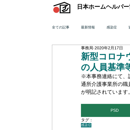
日本ホームヘルパー
全ての記事
最新情報
感染症
事務局
2020年2月17日
機関誌「ホームヘルパー」
訪問介
新型コロナ
の人員基準
2015年 訪問介護を巡る動き
201
※本事務連絡にて、
通所介護事業所の職
が明記されています
2011年 訪問介護を巡る動き
201
PSD
タグ：
オンライン研修会
機関誌「ホームヘ
感染症