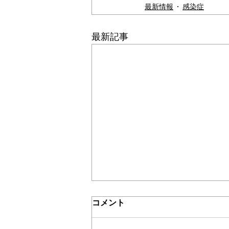
最新情報
感染症
＊＊機関誌「ホームヘルパー」2024
最新記事
介護保険最新情報
コメント
Vol.1532（「介護保険制度に
おける利用者負担等の事務処