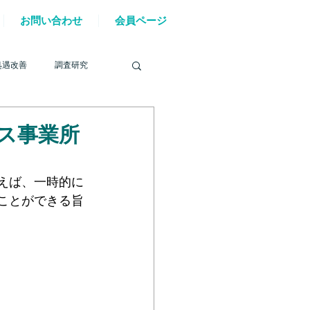
お問い合わせ
会員ページ
処遇改善
調査研究
ス事業所
を巡る動き
えば、一時的に
ことができる旨
材確保
YouTube
6年能登半島地震