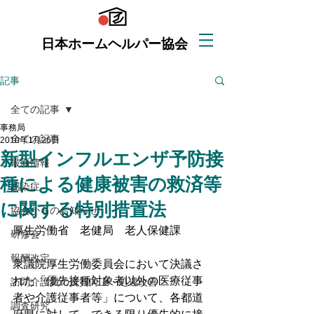
日本ホームヘルパー協会
記事
全ての記事
事務局
全ての記事
2010年1月26日
新型インフルエンザ予防接
最新情報
種による健康被害の救済等
感染症
に関する特別措置法
協会からのお知らせ
​厚生労働省　老健局　老人保健課
研修会
報酬改定
衆議院厚生労働委員会において決議さ
れた「優先接種対象者以外の医療従事
訪問介護員の資質向上・処遇改善
者や介護従事者等」について、各都道
調査研究