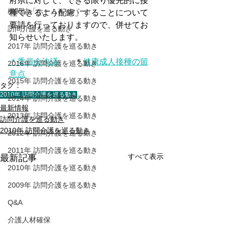
府県に対して、できる限り優先的に接
機関誌「ホームヘルパー」
種できるよう配慮」することについて
要請を行っておりますので、併せてお
訪問介護を巡る動き
知らせいたします。
2017年 訪問介護を巡る動き
＊委員会決議
　　＊
健康成人接種の留
2016年 訪問介護を巡る動き
意点
2015年 訪問介護を巡る動き
タグ：
2010年 訪問介護を巡る動き
2014年 訪問介護を巡る動き
最新情報
2013年 訪問介護を巡る動き
訪問介護を巡る動き
2010年 訪問介護を巡る動き
2012年 訪問介護を巡る動き
2011年 訪問介護を巡る動き
すべて表示
最新記事
2010年 訪問介護を巡る動き
2009年 訪問介護を巡る動き
Q&A
介護人材確保