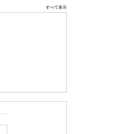
すべて表示
ムヘルパーWEB
保険最新情報
.1531（令和8年度 介護デ
ル中核人材養成に向けた
テクノロジーを活用し現場の
研究事業一式「デジタル
性向上を推進できる中核人材
人材養成研修」の周知及
さ