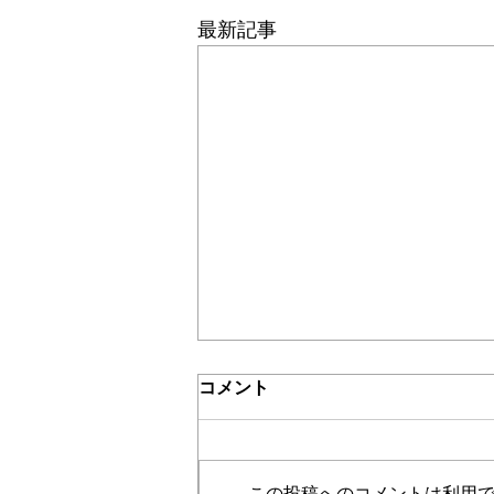
最新記事
＊＊機関誌「ホームヘルパー」2024
介護保険最新情報
コメント
Vol.1532（「介護保険制度に
おける利用者負担等の事務処
令和３年８月からの制度見直しへ
理の取扱いについて」の一部
の対応に向けて、当該見直し事項
改正について）
この投稿へのコメントは利用