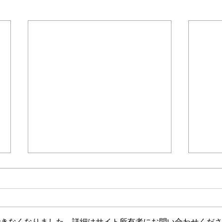
＊＊＊機関誌「ホームヘルパー」2025
会員様限定ブログ
機関誌ホー
介護保険最新情報
介護
Vol.1530（消費者庁消費安全
Vol
調査委員会「車椅子使用者を
ジタ
消費者庁消費者安全調査委員会に
介護
自動車で送迎中の事故に係る
調査
おいて、「車椅子使用者を自動車
生産
事故等原因調査について（経
中核
できなくなりました。詳細はサイト所有者にお問い合わせくだ