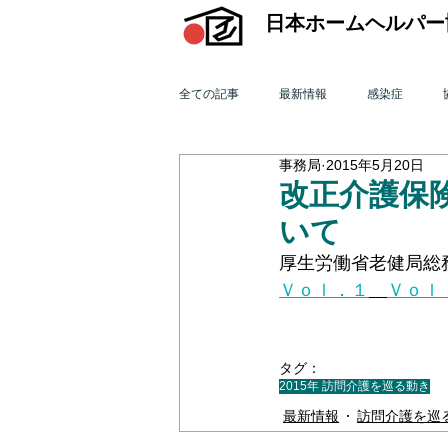
日本ホームヘルパー
全ての記事
最新情報
感染症
事務局
2015年5月20日
機関誌「ホームヘルパー」
訪問介
改正介護保
いて
2015年 訪問介護を巡る動き
201
厚生労働省老健局総
Ｖｏｌ．１
Ｖｏｌ
2011年 訪問介護を巡る動き
201
タグ：
2015年 訪問介護を巡る動き
オンライン研修会
機関誌「ホームヘ
最新情報
訪問介護を巡