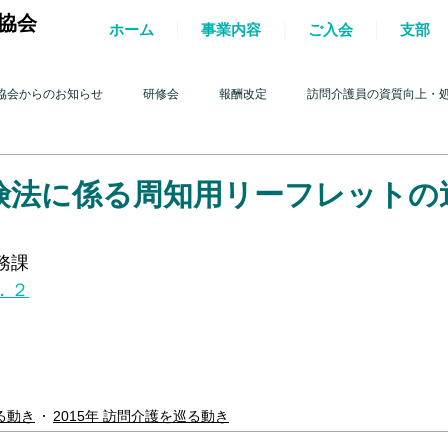
協会
ホーム
事業内容
ご入会
支部
協会からのお知らせ
研修会
報酬改定
訪問介護員の資質向上・
護を巡る動き
2017年 訪問介護を巡る動き
2016年 訪問介護を巡る動き
険法に係る周知用リーフレットの
4年 訪問介護を巡る動き
2013年 訪問介護を巡る動き
2012年 訪問介護
務課
．２
0年 訪問介護を巡る動き
2009年 訪問介護を巡る動き
Q&A
介護人
ルパー」2022
テスト
＊機関誌「ホームヘルパー」2023
令和
る動き
2015年 訪問介護を巡る動き