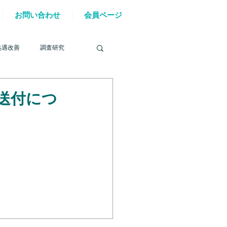
お問い合わせ
会員ページ
処遇改善
調査研究
送付につ
を巡る動き
材確保
YouTube
6年能登半島地震