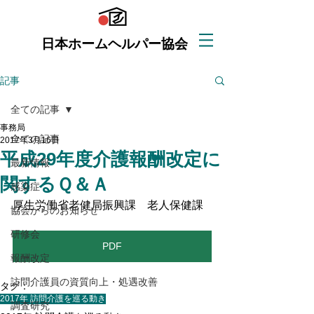
日本ホームヘルパー協会
記事
全ての記事
事務局
全ての記事
2017年3月16日
平成29年度介護報酬改定に
最新情報
関するＱ＆Ａ
感染症
厚生労働省老健局振興課　老人保健課
協会からのお知らせ
研修会
PDF
報酬改定
訪問介護員の資質向上・処遇改善
タグ：
2017年 訪問介護を巡る動き
調査研究