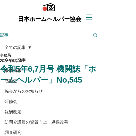
日本ホームヘルパー協会
記事
全ての記事
事務局
全ての記事
2023年6月15日
令和5年6,7月号 機関誌「ホ
最新情報
ームヘルパー」No,545
感染症
協会からのお知らせ
研修会
報酬改定
訪問介護員の資質向上・処遇改善
調査研究