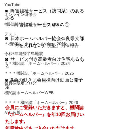
YouTube
◙  障害福祉サービス（訪問系）のある
オンライン研修会
ある
機関誌「ホームヘルパー」2022
　　障害福祉サービスＱ＆Ａ①
テスト
◙  日本ホームヘルパー協会奈良県支部
＊機関誌「ホームヘルパー」2023
　「力を入れない介護塾」開催報告
令和6年能登半島地震
◙  サービス付き高齢者向け住宅あるあ
＊＊機関誌「ホームヘルパー」2024
る　
＊＊＊機関誌「ホームヘルパー」2025
◙ 協会の動き／会員様向け動画公開予
会員様限定ブログ
定
機関誌ホームヘルパーWEB
＊＊＊＊機関誌「ホームヘルパー」2026
会員にご登録いただきますと、機関誌
かわら版
『ホームヘルパー』を年10回お届けい
たします。
​年度途中でもご入会いただけます。