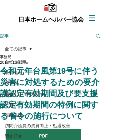
日本ホームヘルパー協会
記事
全ての記事
事務局
全ての記事
2019年10月24日
令和元年台風第19号に伴う
最新情報
災害に対処するための要介
感染症
護認定有効期間及び要支援
協会からのお知らせ
認定有効期間の特例に関す
研修会
る省令の施行について
報酬改定
訪問介護員の資質向上・処遇改善
PDF
調査研究