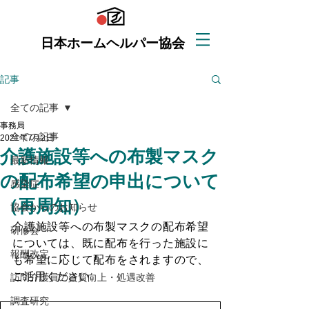
日本ホームヘルパー協会
記事
全ての記事
事務局
全ての記事
2021年7月2日
介護施設等への布製マスク
最新情報
の配布希望の申出について
感染症
（再周知）
協会からのお知らせ
介護施設等への布製マスクの配布希望
研修会
については、既に配布を行った施設に
報酬改定
も希望に応じて配布をされますので、
ご活用ください。
訪問介護員の資質向上・処遇改善
調査研究