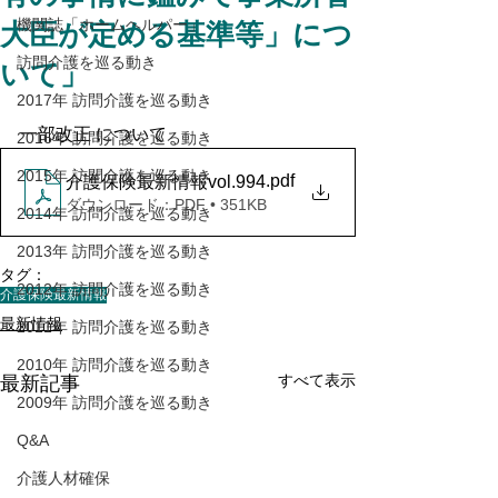
機関誌「ホームヘルパー」
大臣が定める基準等」につ
訪問介護を巡る動き
いて」
2017年 訪問介護を巡る動き
一部改正 について 
2016年 訪問介護を巡る動き
2015年 訪問介護を巡る動き
.pdf
介護保険最新情報vol.994
ダウンロード：PDF • 351KB
2014年 訪問介護を巡る動き
2013年 訪問介護を巡る動き
タグ：
2012年 訪問介護を巡る動き
介護保険最新情報
最新情報
2011年 訪問介護を巡る動き
2010年 訪問介護を巡る動き
すべて表示
最新記事
2009年 訪問介護を巡る動き
Q&A
介護人材確保