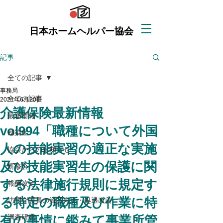
日本ホームヘルパー協会
記事
全ての記事
事務局
全ての記事
2021年6月30日
介護保険最新情報
最新情報
vol994「職種について外国
感染症
人の技能実習の適正な実施
協会からのお知らせ
及び技能実習生の保護に関
研修会
する法律施行規則に規定す
報酬改定
る特定の職種及び作業に特
訪問介護員の資質向上・処遇改善
有の事情に鑑みて事業所管
調査研究