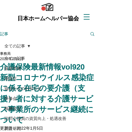
日本ホームヘルパー協会
記事
全ての記事
事務局
全ての記事
2021年2月9日
介護保険最新情報vol920
最新情報
新型コロナウイルス感染症
感染症
に係る在宅の要介護（支
協会からのお知らせ
援）者に対する介護サービ
研修会
ス事業所のサービス継続に
報酬改定
ついて
訪問介護員の資質向上・処遇改善
更新日：
2022年1月5日
調査研究