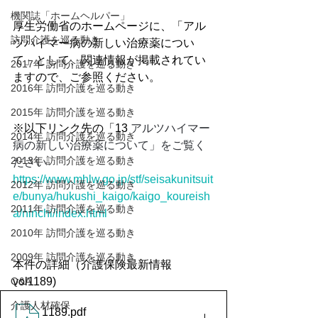
機関誌「ホームヘルパー」
厚生労働省のホームページに、「アル
訪問介護を巡る動き
ツハイマー病の新しい治療薬につい
て」として、関連情報が掲載されてい
2017年 訪問介護を巡る動き
ますので、ご参照ください。
2016年 訪問介護を巡る動き
2015年 訪問介護を巡る動き
※以下リンク先の「13 
アルツハイマー
2014年 訪問介護を巡る動き
病の新しい治療薬について」をご覧く
2013年 訪問介護を巡る動き
ださい
https://www.mhlw.go.jp/stf/seisakunitsuit
2012年 訪問介護を巡る動き
e/bunya/hukushi_kaigo/kaigo_koureish
2011年 訪問介護を巡る動き
a/ninchi/index.html
2010年 訪問介護を巡る動き
2009年 訪問介護を巡る動き
本件の詳細（介護保険最新情報
Q&A
vol1189)
介護人材確保
1189
.pdf