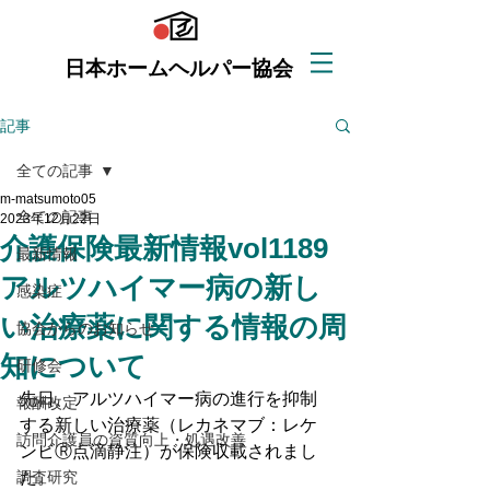
日本ホームヘルパー協会
記事
全ての記事
m-matsumoto05
全ての記事
2023年12月22日
介護保険最新情報vol1189
最新情報
アルツハイマー病の新し
感染症
い治療薬に関する情報の周
協会からのお知らせ
知について
研修会
先日、アルツハイマー病の進行を抑制
報酬改定
する新しい治療薬（レカネマブ：レケ
訪問介護員の資質向上・処遇改善
ンビⓇ点滴静注）が保険収載されまし
調査研究
た。