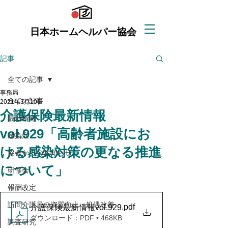
日本ホームヘルパー協会
記事
全ての記事
事務局
全ての記事
2021年3月10日
介護保険最新情報
最新情報
vol.929「高齢者施設にお
感染症
ける感染対策の更なる推進
協会からのお知らせ
について」
研修会
報酬改定
訪問介護員の資質向上・処遇改善
.pdf
介護保険最新情報vol.929
ダウンロード：PDF • 468KB
調査研究