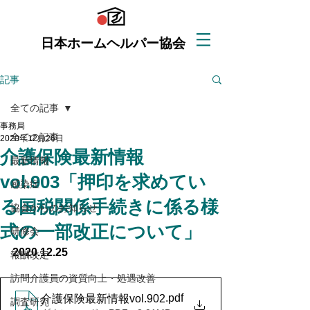
日本ホームヘルパー協会
記事
全ての記事
事務局
全ての記事
2020年12月26日
介護保険最新情報
最新情報
vol.903「押印を求めてい
感染症
る国税関係手続きに係る様
協会からのお知らせ
式の一部改正について」
研修会
2020.12.25
報酬改定
訪問介護員の資質向上・処遇改善
.pdf
介護保険最新情報vol.902
調査研究