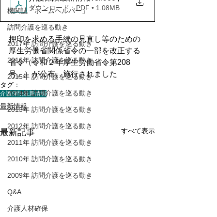
ダウンロード：PDF • 1.08MB
機関誌「ホームヘルパー」
訪問介護を巡る動き
押印を求める手続の見直し等のための
2017年 訪問介護を巡る動き
厚生労働省関係省令の一部を改正する
2016年 訪問介護を巡る動き
省令（令和２年厚生労働省令第208
号。）が公布、施行されました
2015年 訪問介護を巡る動き
タグ：
2014年 訪問介護を巡る動き
介護保険最新情報
最新情報
2013年 訪問介護を巡る動き
2012年 訪問介護を巡る動き
すべて表示
最新記事
2011年 訪問介護を巡る動き
2010年 訪問介護を巡る動き
2009年 訪問介護を巡る動き
Q&A
介護人材確保