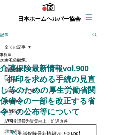
日本ホームヘルパー協会
記事
全ての記事
事務局
全ての記事
2020年12月25日
介護保険最新情報vol.900
最新情報
「押印を求める手続の見直
感染症
し等のための厚生労働省関
協会からのお知らせ
係省令の一部を改正する省
研修会
令」の公布等について
報酬改定
2020.12.25
訪問介護員の資質向上・処遇改善
調査研究
.pdf
介護保険最新情報vol.900