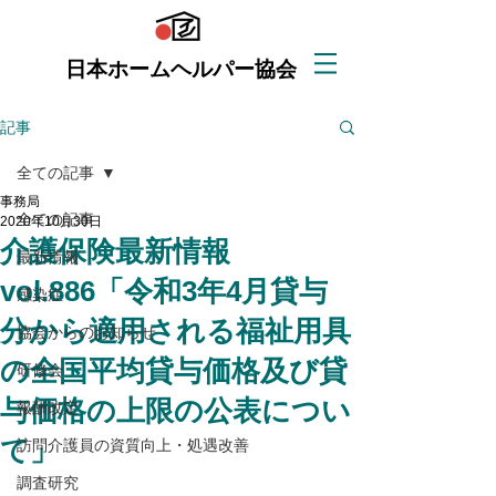
日本ホームヘルパー協会
記事
全ての記事
事務局
全ての記事
2020年10月30日
介護保険最新情報
最新情報
vol.886「令和3年4月貸与
感染症
分から適用される福祉用具
協会からのお知らせ
の全国平均貸与価格及び貸
研修会
与価格の上限の公表につい
報酬改定
て」
訪問介護員の資質向上・処遇改善
調査研究