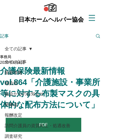
日本ホームヘルパー協会
記事
全ての記事
事務局
全ての記事
2020年8月4日
介護保険最新情報
最新情報
vol.864「介護施設・事業所
感染症
等に対する布製マスクの具
協会からのお知らせ
体的な配布方法について」
研修会
報酬改定
PDF
訪問介護員の資質向上・処遇改善
調査研究