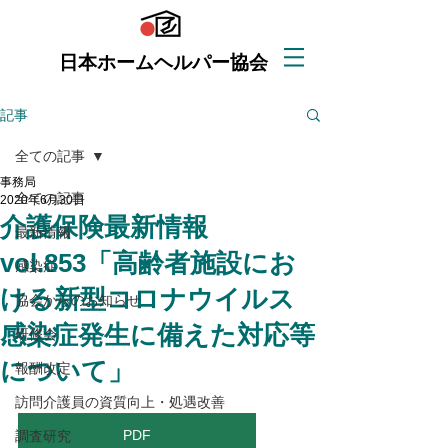
日本ホームヘルパー協会
記事
全ての記事
事務局
全ての記事
2020年6月30日
介護保険最新情報
最新情報
vol.853「高齢者施設にお
感染症
ける新型コロナウイルス
協会からのお知らせ
感染症発生に備えた対応等
研修会
について」
報酬改定
訪問介護員の資質向上・処遇改善
PDF
調査研究