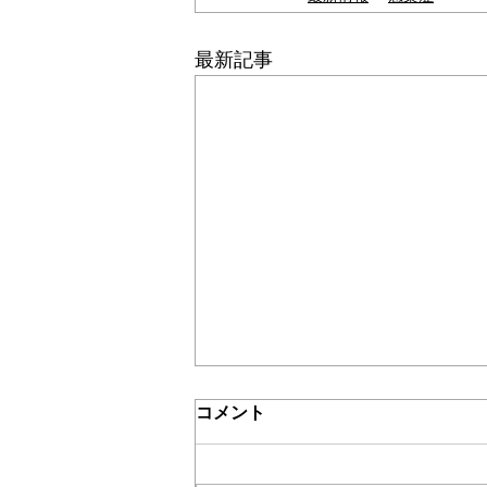
＊＊機関誌「ホームヘルパー」2024
最新記事
介護保険最新情報
コメント
Vol.1532（「介護保険制度に
おける利用者負担等の事務処
令和３年８月からの制度見直しへ
理の取扱いについて」の一部