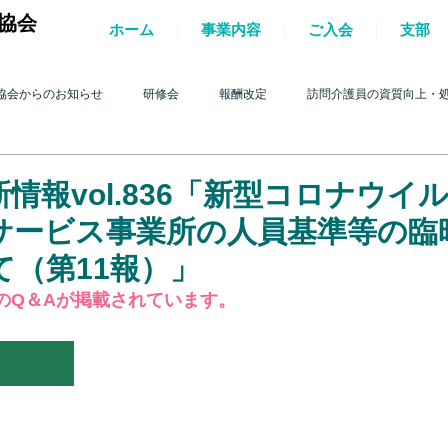
協会
ホーム
事業内容
ご入会
支部
協会からのお知らせ
研修会
報酬改定
訪問介護員の資質向上・
護を巡る動き
2017年 訪問介護を巡る動き
2016年 訪問介護を巡る動き
情報vol.836「新型コロナウイ
サービス事業所の人員基準等の臨
4年 訪問介護を巡る動き
2013年 訪問介護を巡る動き
2012年 訪問介護
て（第11報）」
のQ＆Aが掲載されています。
0年 訪問介護を巡る動き
2009年 訪問介護を巡る動き
Q&A
介護人
ルパー」2022
テスト
＊機関誌「ホームヘルパー」2023
令和