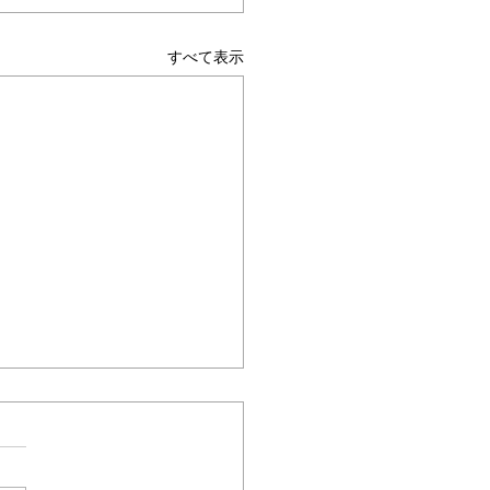
ムヘルパーWEB
すべて表示
保険最新情報
.1531（令和8年度 介護デ
ル中核人材養成に向けた
テクノロジーを活用し現場の
研究事業一式「デジタル