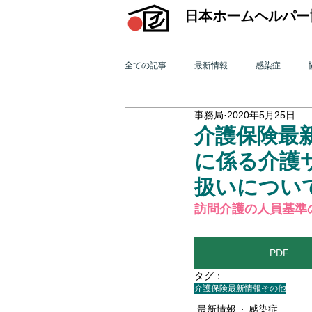
日本ホームヘルパー
全ての記事
最新情報
感染症
事務局
2020年5月25日
機関誌「ホームヘルパー」
訪問介
介護保険最新
に係る介護
2015年 訪問介護を巡る動き
201
扱いについ
​訪問介護の人員基準
2011年 訪問介護を巡る動き
201
PDF
タグ：
オンライン研修会
介護保険最新情報
機関誌「ホームヘ
その他
最新情報
感染症