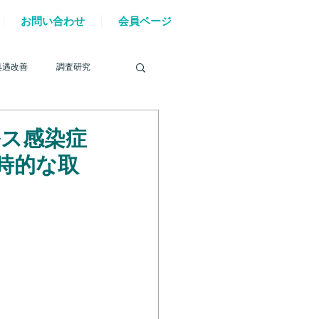
お問い合わせ
会員ページ
処遇改善
調査研究
ルス感染症
時的な取
を巡る動き
材確保
YouTube
6年能登半島地震