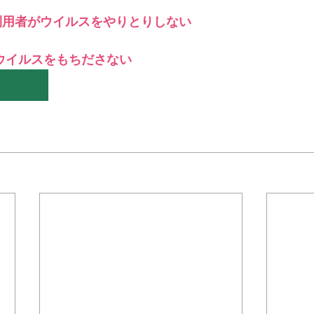
利用者がウイルスをやりとりしない
＊＊＊機関誌「ホームヘルパー」2025
会員様限定ブログ
機関誌ホー
ウイルスをもちださない 