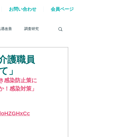
お問い合わせ
会員ページ
処遇改善
調査研究
問介護職員
て」
を巡る動き
き感染防止策に
か！感染対策」
材確保
YouTube
WloHZGHxCc
6年能登半島地震