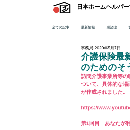
日本ホームヘルパー
全ての記事
最新情報
感染症
事務局
2020年5月7日
機関誌「ホームヘルパー」
訪問介
介護保険最新
のためのそ
2015年 訪問介護を巡る動き
201
訪問介護事業所等の
ついて、具体的な場
が作成されました。（Y
2011年 訪問介護を巡る動き
201
https://www.youtu
オンライン研修会
機関誌「ホームヘ
第1回目　あなたが