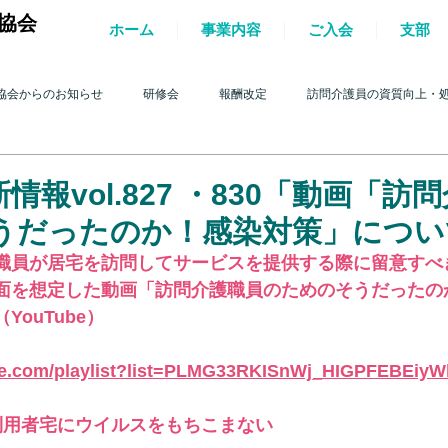
協会
ホーム
事業内容
ご入会
支部
協会からのお知らせ
研修会
報酬改定
訪問介護員の資質向上・
護を巡る動き
2017年 訪問介護を巡る動き
2016年 訪問介護を巡る動き
情報vol.827 ・830「動画「訪
うだったのか！感染対策」につい
4年 訪問介護を巡る動き
2013年 訪問介護を巡る動き
2012年 訪問介護
職員が居宅を訪問してサービスを提供する際に留意すべ
面を想定した動画「訪問介護職員のためのそうだったの
ouTube）
0年 訪問介護を巡る動き
2009年 訪問介護を巡る動き
Q&A
介護人
be.com/playlist?list=PLMG33RKISnWj_HIGPFEBEiy
ルパー」2022
テスト
＊機関誌「ホームヘルパー」2023
令和
利用者宅にウイルスをもちこまない