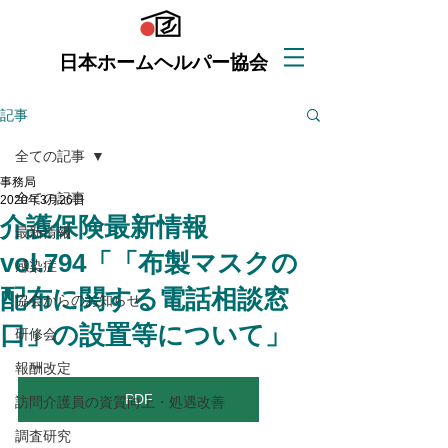
日本ホームヘルパー協会
記事
全ての記事
事務局
全ての記事
2020年3月26日
介護保険最新情報
最新情報
vol.794「「布製マスクの
感染症
配布に関する電話相談窓
協会からのお知らせ
口」の設置等について」
研修会
報酬改定
PDF
訪問介護員の資質向上・処遇改善
調査研究