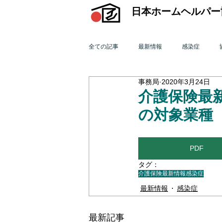
日本ホームヘルパー
全ての記事
最新情報
感染症
事務局
2020年3月24日
機関誌「ホームヘルパー」
訪問介
介護保険最新
の対象業種
2015年 訪問介護を巡る動き
201
PDF
タグ：
2011年 訪問介護を巡る動き
201
介護保険最新情報
感染症
最新情報
感染症
オンライン研修会
機関誌「ホームヘ
最新記事