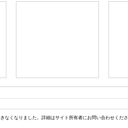
＊＊＊機関誌「ホームヘルパー」2025
会員様限定ブログ
機関誌ホー
介護保険最新情報
介護
Vol.1533（地方公共団体情報
Vol
システムの標準化に関する法
おけ
介護保険システムに関連する４件
令和
律第二条第一項に規定する標
理の
の省令及び告示が、令和８年８月
の対
準化対象事務を定める政令に
改正
できなくなりました。詳細はサイト所有者にお問い合わせくだ
７日で公布・施行されました。
に関
規定するデジタル庁令・総務
詳細は、本件に関する厚生労働省
利用