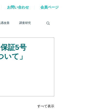
お問い合わせ
会員ページ
処遇改善
調査研究
ト保証5号
ついて」
を巡る動き
材確保
YouTube
6年能登半島地震
すべて表示