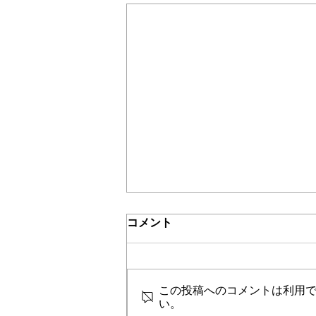
＊＊機関誌「ホームヘルパー」2024
介護保険最新情報
コメント
vol.1534（令和６年度介護報
酬改定の効果検証及び調査研
令和６年度介護報酬改定の効果検
究に係る調査 （令和８年度調
証及び調査研究に係る調査 （令
査）への協力依頼（２回目）
この投稿へのコメントは利用
和８年度調査）への協力が引き続
について）
い。
き求められています。 本調査