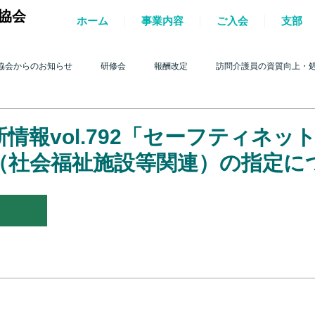
協会
ホーム
事業内容
ご入会
支部
協会からのお知らせ
研修会
報酬改定
訪問介護員の資質向上・
護を巡る動き
2017年 訪問介護を巡る動き
2016年 訪問介護を巡る動き
情報vol.792「セーフティネッ
（社会福祉施設等関連）の指定に
4年 訪問介護を巡る動き
2013年 訪問介護を巡る動き
2012年 訪問介護
0年 訪問介護を巡る動き
2009年 訪問介護を巡る動き
Q&A
介護人
ルパー」2022
テスト
＊機関誌「ホームヘルパー」2023
令和