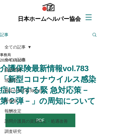
日本ホームヘルパー協会
記事
全ての記事
事務局
全ての記事
2020年3月10日
介護保険最新情報vol.783
最新情報
「新型コロナウイルス感染
感染症
症に関する緊 急対応策－
協会からのお知らせ
第２弾－」の周知について
研修会
報酬改定
PDF
訪問介護員の資質向上・処遇改善
調査研究