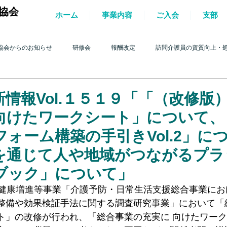
協会
ホーム
事業内容
ご入会
支部
協会からのお知らせ
研修会
報酬改定
訪問介護員の資質向上・
護を巡る動き
2017年 訪問介護を巡る動き
2016年 訪問介護を巡る動き
情報Vol.１５１９「「（改修版
向けたワークシート」について、
4年 訪問介護を巡る動き
2013年 訪問介護を巡る動き
2012年 訪問介護
ォーム構築の手引きVol.2」に
を通じて人や地域がつながるプラ
ブック」について」
0年 訪問介護を巡る動き
2009年 訪問介護を巡る動き
Q&A
介護人
保健健康増進等事業「介護予防・日常生活支援総合事業に
整備や効果検証手法に関する調査研究事業」において「
ルパー」2022
テスト
＊機関誌「ホームヘルパー」2023
令和
ト」の改修が行われ、「総合事業の充実に 向けたワー