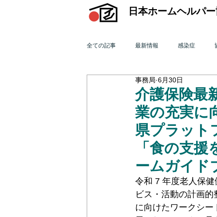
日本ホームヘルパー
全ての記事
最新情報
感染症
事務局
6月30日
機関誌「ホームヘルパー」
訪問介
介護保険最新
業の充実に
2015年 訪問介護を巡る動き
201
県プラットフ
「食の支援
ームガイド
2011年 訪問介護を巡る動き
201
令和 7 年度老人
ビス・活動の計画的
オンライン研修会
機関誌「ホームヘ
に向けたワークシー