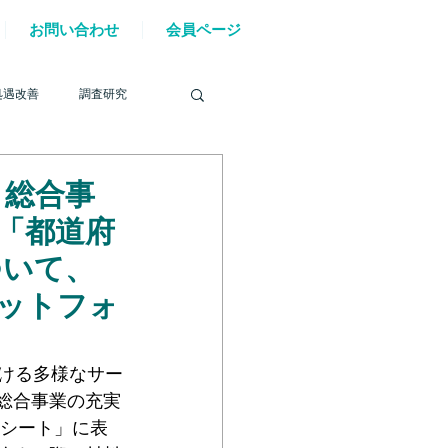
お問い合わせ
会員ページ
処遇改善
調査研究
）総合事
「都道府
を巡る動き
ついて、
ットフォ
材確保
YouTube
おける多様なサー
総合事業の充実
6年能登半島地震
クシート」に表