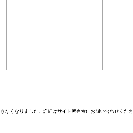
＊＊＊機関誌「ホームヘルパー」2025
会員様限定ブログ
機関誌ホー
介護保険最新情報
介護
Vol.1530（消費者庁消費安全
Vol
調査委員会「車椅子使用者を
ジタ
消費者庁消費者安全調査委員会に
介護
自動車で送迎中の事故に係る
調査
おいて、「車椅子使用者を自動車
生産
事故等原因調査について（経
中核
できなくなりました。詳細はサイト所有者にお問い合わせくだ
で送迎中の事故に係る事故等原因
を育
過報告）」等の共有につい
び受
調査について（経過報告）」が公
「令
て）
て）
表されました。 今後の介護現場
成研