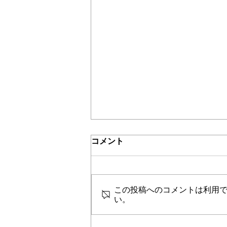
＊＊機関誌「ホームヘルパー」2024
介護保険最新情報
コメント
Vol.1532（「介護保険制度に
おける利用者負担等の事務処
令和３年８月からの制度見直しへ
理の取扱いについて」の一部
の対応に向けて、当該見直し事項
改正について）
この投稿へのコメントは利用
に関する留意事項及びこれまでの
い。
利用者負担等に係る事務処理の取
り扱いについて、資料がまとめら