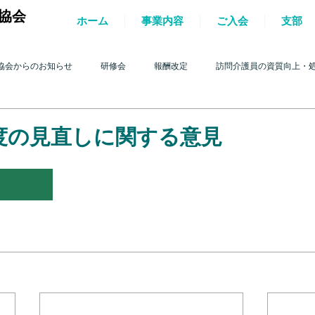
協会
ホーム
事業内容
ご入会
支部
協会からのお知らせ
研修会
報酬改定
訪問介護員の資質向上・
護を巡る動き
2017年 訪問介護を巡る動き
2016年 訪問介護を巡る動き
度の見直しに関する意見
4年 訪問介護を巡る動き
2013年 訪問介護を巡る動き
2012年 訪問介護
0年 訪問介護を巡る動き
2009年 訪問介護を巡る動き
Q&A
介護人
ルパー」2022
テスト
＊機関誌「ホームヘルパー」2023
令和