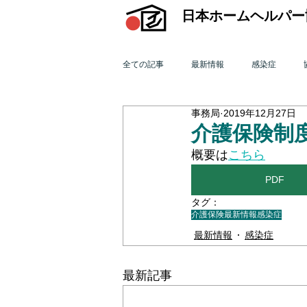
日本ホームヘルパー
全ての記事
最新情報
感染症
事務局
2019年12月27日
機関誌「ホームヘルパー」
訪問介
介護保険制
概要は
こちら​
2015年 訪問介護を巡る動き
201
PDF
タグ：
介護保険最新情報
感染症
2011年 訪問介護を巡る動き
201
最新情報
感染症
最新記事
オンライン研修会
機関誌「ホームヘ