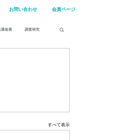
お問い合わせ
会員ページ
処遇改善
調査研究
を巡る動き
材確保
YouTube
すべて表示
6年能登半島地震