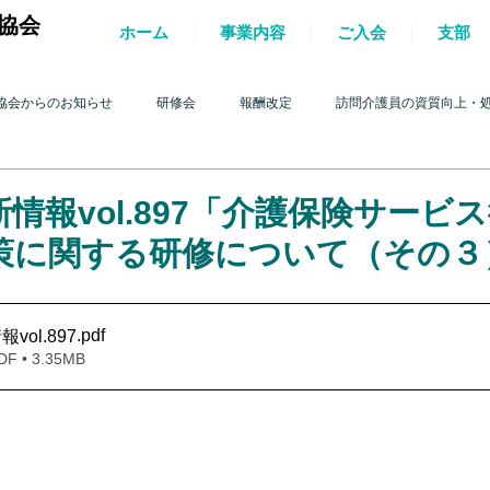
協会
ホーム
事業内容
ご入会
支部
協会からのお知らせ
研修会
報酬改定
訪問介護員の資質向上・
護を巡る動き
2017年 訪問介護を巡る動き
2016年 訪問介護を巡る動き
情報vol.897「介護保険サービ
策に関する研修について（その３
4年 訪問介護を巡る動き
2013年 訪問介護を巡る動き
2012年 訪問介護
.pdf
ol.897
• 3.35MB
0年 訪問介護を巡る動き
2009年 訪問介護を巡る動き
Q&A
介護人
ルパー」2022
テスト
＊機関誌「ホームヘルパー」2023
令和