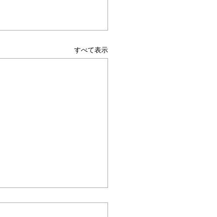
ムヘルパーWEB
すべて表示
保険最新情報
.1531（令和8年度 介護デ