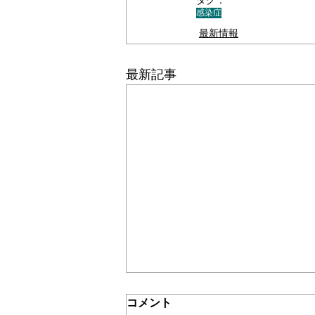
タグ：
感染症
＊＊機関誌「ホームヘルパー」2024
最新情報
最新記事
介護保険最新情報
コメント
Vol.1532（「介護保険制度に