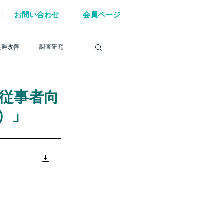
お問い合わせ
会員ページ
処遇改善
調査研究
ス従事者向
）」
を巡る動き
材確保
YouTube
6年能登半島地震