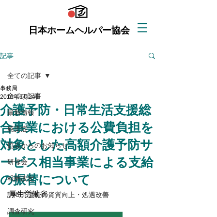
日本ホームヘルパー協会
記事
全ての記事
事務局
全ての記事
2016年6月24日
介護予防・日常生活支援総
最新情報
合事業における公費負担を
感染症
対象とした高額介護予防サ
協会からのお知らせ
ービス相当事業による支給
研修会
の振替について
報酬改定
厚生労働省
訪問介護員の資質向上・処遇改善
調査研究