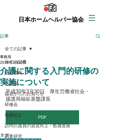
日本ホームヘルパー協会
記事
全ての記事
事務局
全ての記事
2018年3月30日
介護に関する入門的研修の
最新情報
実施について
感染症
平成30年3月30日　厚生労働省社会・
協会からのお知らせ
援護局福祉基盤課長
研修会
報酬改定
PDF
訪問介護員の資質向上・処遇改善
タグ：
調査研究