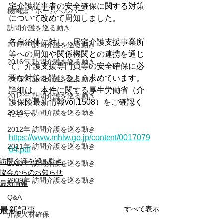
宅介護従事者の安全確保に関する対策
機関誌「ホームヘルパー」
について改めて周知しました。
訪問介護を巡る動き
各自治体に対し、居宅介護支援事業所
2017年 訪問介護を巡る動き
等への周知や関係機関との連携を通じ
2016年 訪問介護を巡る動き
て、介護支援専門員等の安全確保に必
要な対策を講じるよう求めています。
2015年 訪問介護を巡る動き
詳細は、本件に関する厚生労働省（介
2014年 訪問介護を巡る動き
護保険最新情報vol.1508）をご確認く
2013年 訪問介護を巡る動き
ださい。
2012年 訪問介護を巡る動き
https://www.mhlw.go.jp/content/0017079
2011年 訪問介護を巡る動き
64.pdf
訪問介護を巡る動き
2010年 訪問介護を巡る動き
協会からのお知らせ
2009年 訪問介護を巡る動き
最新情報
Q&A
すべて表示
最新記事
介護人材確保