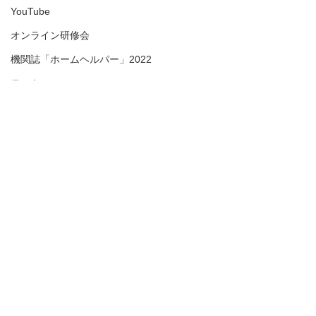
YouTube
オンライン研修会
機関誌「ホームヘルパー」2022
テスト
＊機関誌「ホームヘルパー」2023
令和6年能登半島地震
＊＊機関誌「ホームヘルパー」2024
＊＊＊機関誌「ホームヘルパー」2025
介護保険最新情報
介護保険最新情
会員様限定ブログ
Vol.1530（消費者庁消費
Vol.1531（令
安全調査委員会「車椅子
護デジタル中核
機関誌ホームヘルパーWEB
消費者庁消費者安全調査委員
介護テクノロジー
コメント
使用者を自動車で送迎中
に向けた調査研
＊＊＊＊機関誌「ホームヘルパー」2026
会において、「車椅子使用者
場の生産性向上を
の事故に係る事故等原因
式「デジタル中
を自動車で送迎中の事故に係
中核人材を育成す
かわら版
調査について（経過報
成研修」の周知
る事故等原因調査について
的とした研修「令
告）」等の共有につい
勧奨のお願いに
コメントを追加…
（経過報告）」が公表されま
ジタル中核人材養
て）