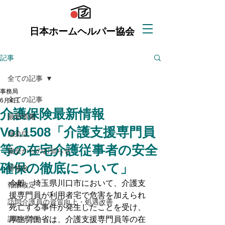
日本ホームヘルパー協会
記事
全ての記事
事務局
全ての記事
6月4日
介護保険最新情報
最新情報
Vol.1508「介護支援専門員
感染症
等の在宅介護従事者の安全
協会からのお知らせ
確保の徹底について」
研修会
今般、埼玉県川口市において、介護支
報酬改定
援専門員が利用者宅で危害を加えられ
訪問介護員の資質向上・処遇改善
死亡する事件が発生したことを受け、
調査研究
厚生労働省は、介護支援専門員等の在