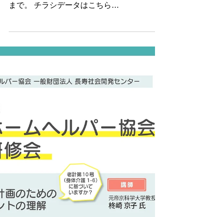
部）
東京都支部が実施する研修会をご案内いたし
ます。 お申込みやお問い合わせは東京支部
まで。 チラシデータはこちら
https://297d33ae-5e04-46de-93ff-
29de10e9fa50.usrfiles.com/ugd/297d33_3d4
fdacec88a4bf68edd7367c34534cd.pdf 申し
込みフォーム
https://docs.google.com/forms/d/e/1FAIpQLS
dNYlmSYVDfamSVmt5T1yKp9ZtuvmNIAXh
mfUWpY_JzipvXLg/viewform 東京都支部ホ
ームページ https://tokyotosibu-n-helper.com/