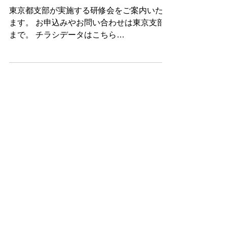
部）
東京都支部が実施する研修会をご案内いたし
ます。 お申込みやお問い合わせは東京支部
まで。 チラシデータはこちら
https://297d33ae-5e04-46de-93ff-
29de10e9fa50.usrfiles.com/ugd/297d33_95e
aa2da727243a2be1c7d506ca4e7ae.pdf 申
し込みフォーム
https://forms.gle/1bsrzdFoCUcw11RM9 東京
都支部ホームページ https://tokyotosibu-n-
helper.com/